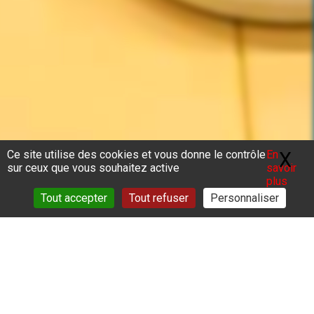
Ce site utilise des cookies et vous donne le contrôle
En
X
Ma
sur ceux que vous souhaitez active
savoir
plus
Tout accepter
Tout refuser
Personnaliser
Vous êtes ici :
Accueil
>
Actualités
>
Remise certificats
/Formation Aide-ménagère 2025
Ce vendredi 12 décembre 2025 s’est achevée