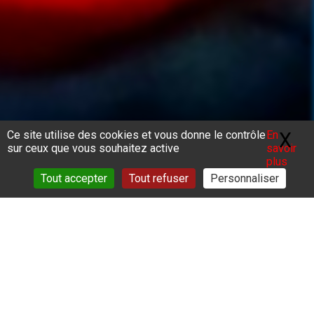
Ce site utilise des cookies et vous donne le contrôle
En
X
Ma
sur ceux que vous souhaitez active
savoir
plus
Tout accepter
Tout refuser
Personnaliser
Vous êtes ici :
Accueil
>
Actualités
>
Remise attestations/Atelier
d’orientation professionnelle
Ce 21 février 2025 a marqué la fin de notre
premier atelier d’orientation professionnelle de