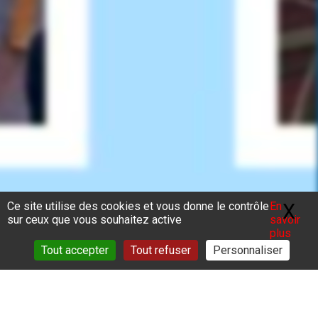
Ce site utilise des cookies et vous donne le contrôle
En
X
Ma
sur ceux que vous souhaitez active
savoir
plus
Tout accepter
Tout refuser
Personnaliser
Vous êtes ici :
Accueil
>
Actualités
>
ECOMA/Salon Declic 2026