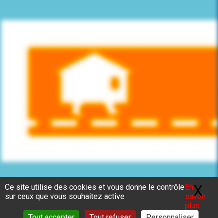
Ce site utilise des cookies et vous donne le contrôle
En
X
Ma
sur ceux que vous souhaitez active
savoir
plus
Tout accepter
Tout refuser
Personnaliser