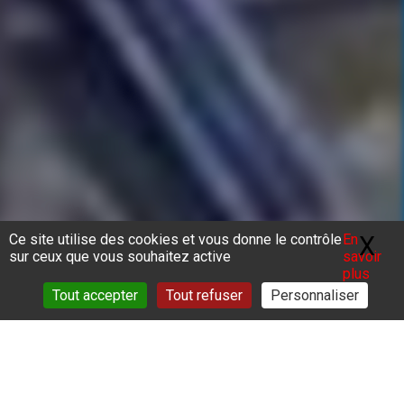
Ce site utilise des cookies et vous donne le contrôle
En
X
Ma
sur ceux que vous souhaitez active
savoir
plus
Tout accepter
Tout refuser
Personnaliser
Vous êtes ici :
Accueil
>
Actualités
>
ECOMA 2025