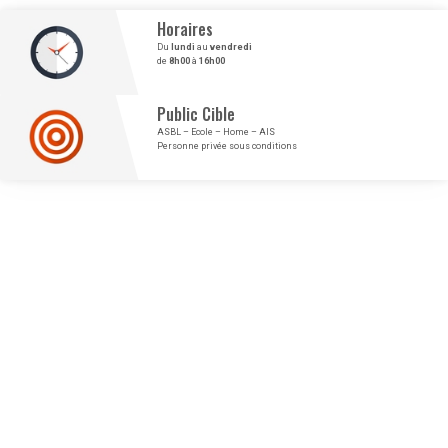
Horaires
Du
lundi
au
vendredi
de
8h00
à
16h00
Public Cible
ASBL – Ecole – Home – AIS
Personne privée sous conditions